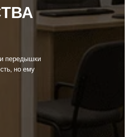
СТВА
ии передышки
сть, но ему