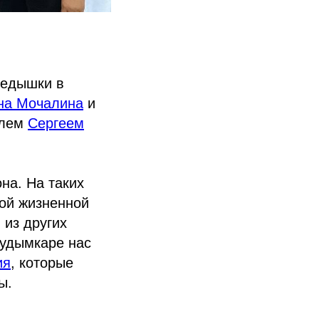
редышки в
на Мочалина
и
елем
Сергеем
на. На таких
ой жизненной
 из других
Кудымкаре нас
ия
, которые
ы.