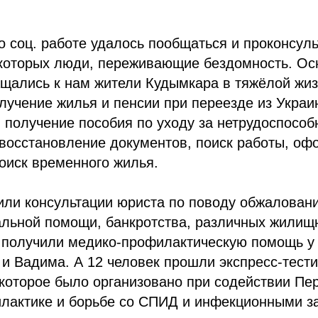
 соц. работе удалось пообщаться и проконсуль
з которых люди, переживающие бездомность. Ос
ащались к нам жители Кудымкара в тяжёлой жи
олучение жилья и пенсии при переезде из Украи
 получение пособия по уходу за нетрудоспосо
 восстановление документов, поиск работы, о
оиск временного жилья.
или консультации юриста по поводу обжалован
альной помощи, банкротства, различных жилищ
к получили медико-профилактическую помощь 
и Вадима. А 12 человек прошли экспресс-тест
оторое было организовано при содействии Пер
илактике и борьбе со СПИД и инфекционными з