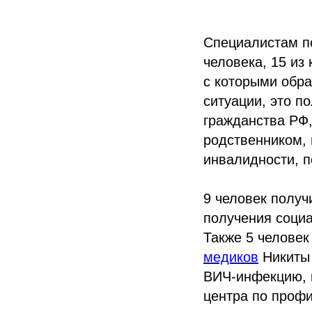
Специалистам по
человека, 15 и
с которыми обр
ситуации, это п
гражданства РФ,
родственником,
инвалидности, п
9 человек получ
получения соци
Также 5 челове
медиков
Никиты 
ВИЧ-инфекцию, к
центра по проф