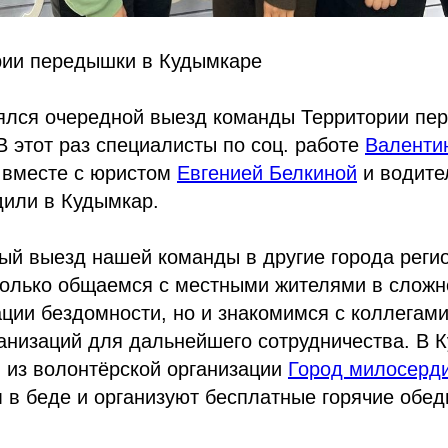
рии передышки в Кудымкаре
оялся очередной выезд команды Территории пе
В этот раз специалисты по соц. работе
Валенти
вместе с юристом
Евгенией Белкиной
и водит
или в Кудымкар.
ый выезд нашей команды в другие города регио
только общаемся с местными жителями в сложн
ации бездомности, но и знакомимся с коллегами
анизаций для дальнейшего сотрудничества. В 
 из волонтёрской организации
Город милосерд
в беде и организуют бесплатные горячие обед