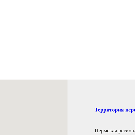
и
Территория пе
Пермская регион