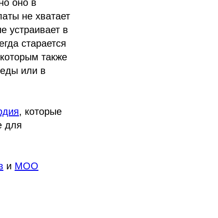
но оно в
латы не хватает
е устраивает в
сегда старается
 которым также
беды или в
рдия
, которые
е для
в
и
МОО