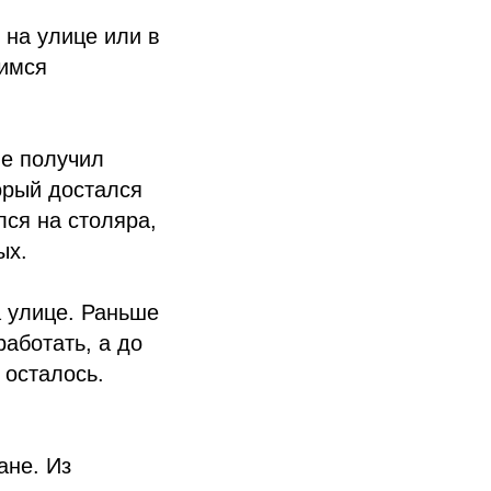
 на улице или в
лимся
не получил
торый достался
лся на столяра,
ых.
а улице. Раньше
работать, а до
 осталось.
ане. Из