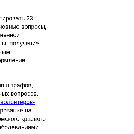
тировать 23
новные вопросы,
зненной
ны, получение
бным
формление
ия штрафов,
ных вопросов.
у
волонтёров-
ирование на
мского краевого
аболеваниями.