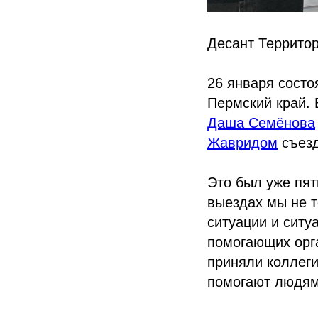
Десант Террито
26 января сост
Пермский край. 
Даша Семёнова
Жавридом
съезд
Это был уже пят
выездах мы не 
ситуации и ситу
помогающих орг
приняли коллеги
помогают людям 