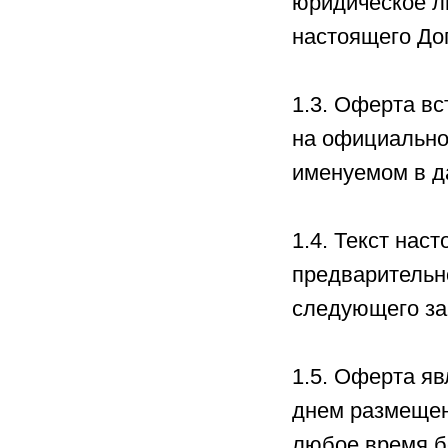
юридическое л
настоящего До
1.3. Оферта вс
на официально
именуемом в д
1.4. Текст на
предварительн
следующего за
1.5. Оферта яв
днем размещен
любое время б