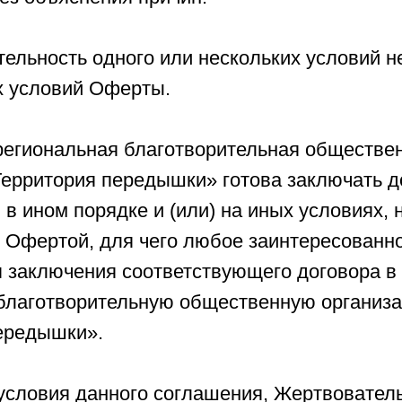
тельность одного или нескольких условий н
х условий Оферты.
 региональная благотворительная обществе
Территория передышки» готова заключать 
в ином порядке и (или) на иных условиях, 
 Офертой, для чего любое заинтересованн
я заключения соответствующего договора 
благотворительную общественную организ
ередышки».
 условия данного соглашения, Жертвовател