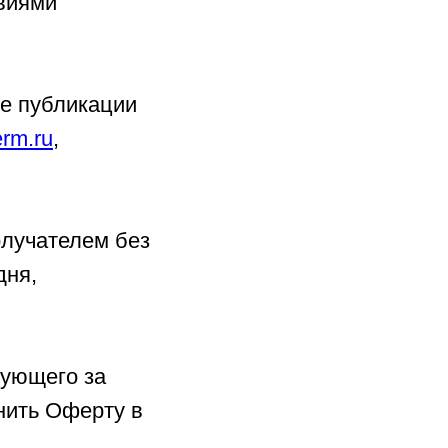
овиями
ее публикации
erm.ru
,
олучателем без
дня,
дующего за
нить Оферту в