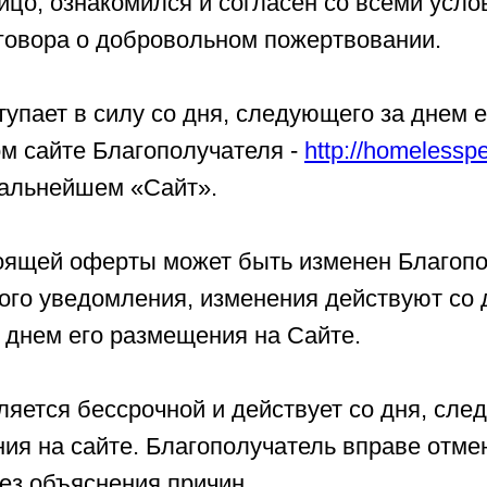
ицо, ознакомился и согласен со всеми усл
говора о добровольном пожертвовании.
тупает в силу со дня, следующего за днем 
м сайте Благополучателя -
http://homelessp
альнейшем «Сайт».
стоящей оферты может быть изменен Благоп
ого уведомления, изменения действуют со 
 днем его размещения на Сайте.
ляется бессрочной и действует cо дня, сле
ия на сайте. Благополучатель вправе отме
ез объяснения причин.