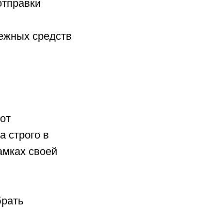
отправки
ежных средств
 от
 строго в
амках своей
брать