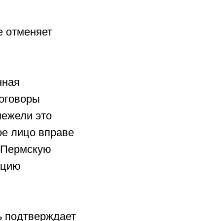
е отменяет
нная
договоры
нежели это
ое лицо вправе
в Пермскую
ацию
ь подтверждает