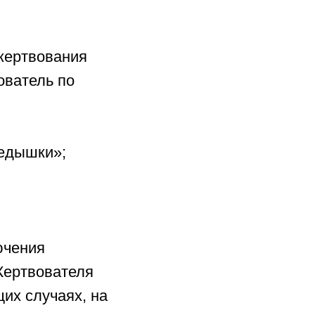
жертвования
ователь по
редышки»;
ючения
Жертвователя
их случаях, на