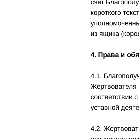
счет Благополу
короткого текс
уполномоченны
из ящика (коро
4. Права и об
4.1. Благополу
Жертвователя 
соответствии 
уставной деяте
4.2. Жертвова