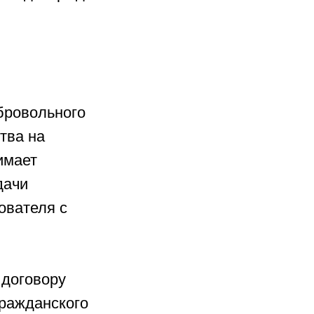
бровольного
тва на
имает
дачи
ователя с
 договору
Гражданского