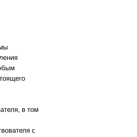
ммы
сления
любым
стоящего
ателя, в том
твователя с