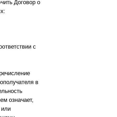
чить Договор о
х:
оответствии с
еречисление
ополучателя в
ельность
ем означает,
 или